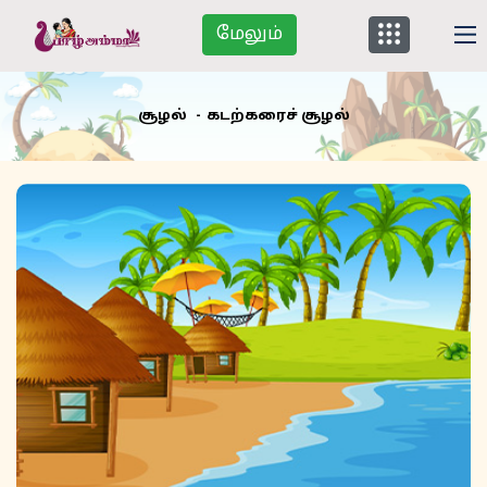
மேலும்
சூழல்
கடற்கரைச் சூழல்