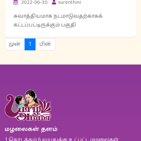
2022-06-30
surenthini
சுவாத்தியமாக நடமாடுவதற்காகக்
கட்டப்பட்டிருக்கும் பகுதி
(current)
முன்
1
பின்
மழலைகள் தளம்
1 தொடக்கம் 6 வயதுக்கு உட்பட்ட மழலைகள்