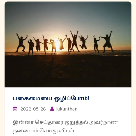
பகைமையை ஒழிப்போம்!
2022-05-28
lukunthan
இன்னா செய்தாரை ஒறுத்தல் அவர்நாண
நன்னயம் செய்து விடல்.