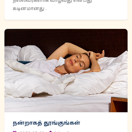
நல்லவர்களாக வாழ்வது என்பது
கடினமானது .
நன்றாகத் தூங்குங்கள்