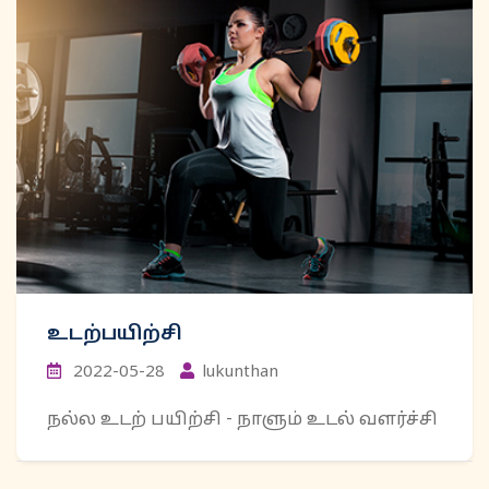
உடற்பயிற்சி
2022-05-28
lukunthan
நல்ல உடற் பயிற்சி - நாளும் உடல் வளர்ச்சி